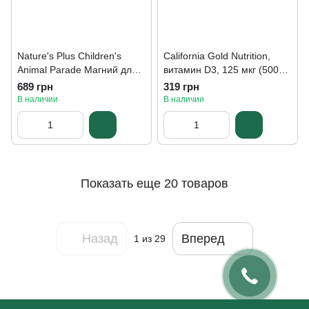
Nature's Plus Children's
California Gold Nutrition,
Animal Parade Магний для
витамин D3, 125 мкг (5000
детей, вкус вишни 171 г
МЕ), 90 капсул
689 грн
319 грн
В наличии
В наличии
Показать еще 20 товаров
Назад
Вперед
1
из 29