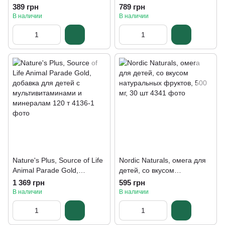
детей с рождения 10 мл
МЕ), 360 рыбно-
389 грн
789 грн
желатиновых капсул
В наличии
В наличии
Nature's Plus, Source of Life
Nordic Naturals, омега для
Animal Parade Gold,
детей, со вкусом
добавка для детей с
натуральных фруктов, 500
1 369 грн
595 грн
мультивитаминами и
мг, 30 шт
В наличии
В наличии
минералам 120 т