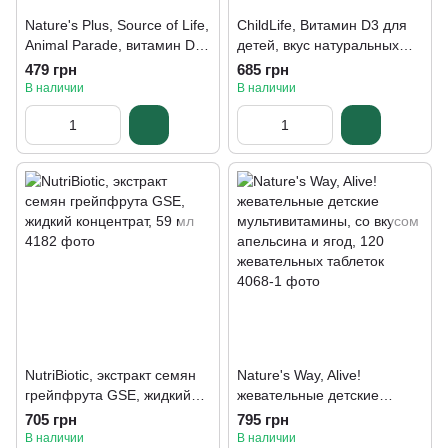
Nature's Plus, Source of Life,
ChildLife, Витамин D3 для
Animal Parade, витамин D3,
детей, вкус натуральных
вкус натуральной вишни,
ягод, 30 мл
479 грн
685 грн
500 МЕ, 90 табл
В наличии
В наличии
NutriBiotic, экстракт семян
Nature's Way, Alive!
грейпфрута GSE, жидкий
жевательные детские
концентрат, 59 мл
мультивитамины, со вкусом
705 грн
795 грн
апельсина и ягод, 120
В наличии
В наличии