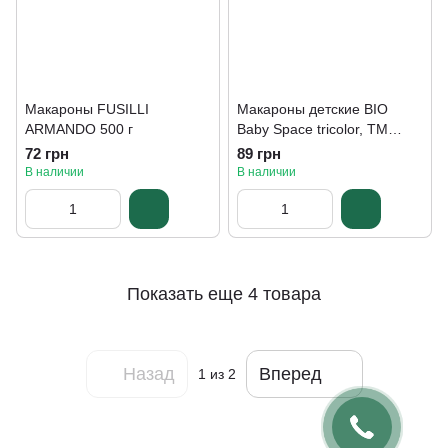
Макароны FUSILLI
Макароны детские BIO
ARMANDO 500 г
Baby Space tricolor, TM
Dalla Costa 200 г
72 грн
89 грн
В наличии
В наличии
Показать еще 4 товара
Назад
Вперед
1
из 2