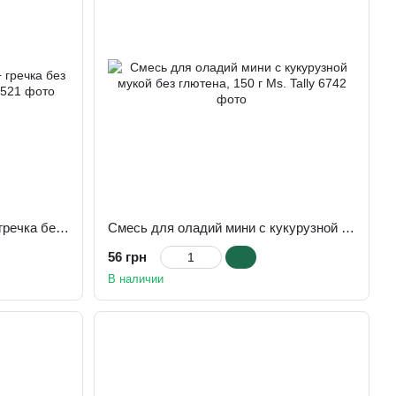
Смесь для блинов 3 злака + гречка без глютена 900 г, TM Ms.Tally
Cмесь для оладий мини с кукурузной мукой без глютена, 150 г Ms. Tally
56 грн
В наличии