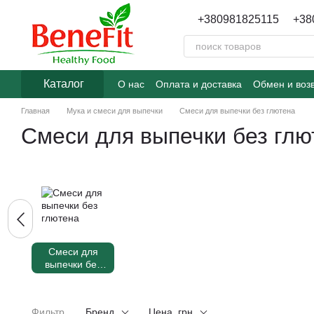
Перейти к основному контенту
+380981825115
+38
Каталог
О нас
Оплата и доставка
Обмен и воз
Главная
Мука и смеси для выпечки
Смеси для выпечки без глютена
Смеси для выпечки без глю
Смеси для
выпечки без
глютена
Фильтр
Бренд
Цена, грн