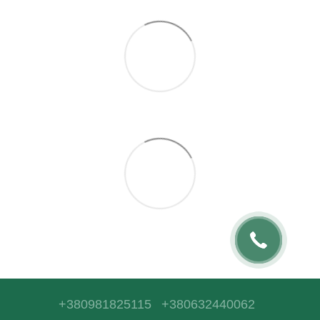
+380981825115
+380632440062