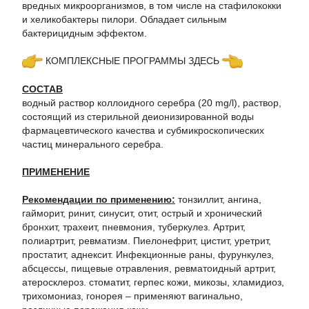
вредных микроорганизмов, в том числе на стафилококки
и хеликобактеры пилори. Обладает сильным
бактерицидным эффектом.
КОМПЛЕКСНЫЕ ПРОГРАММЫ ЗДЕСЬ
СОСТАВ
водный раствор коллоидного серебра (20 mg/l), раствор,
состоящий из стерильной деионизированной воды
фармацевтического качества и субмикроскопических
частиц минерального серебра.
ПРИМЕНЕНИЕ
Рекомендации по применению:
тонзиллит, ангина,
гайморит, ринит, синусит, отит, острый и хронический
бронхит, трахеит, пневмония, туберкулез. Артрит,
полиартрит, ревматизм. Пиелонефрит, цистит, уретрит,
простатит, аднексит. Инфекционные раны, фурункулез,
абсцессы, пищевые отравления, ревматоидный артрит,
атеросклероз. стоматит, герпес кожи, микозы, хламидиоз,
трихомониаз, гонорея – применяют вагинально,