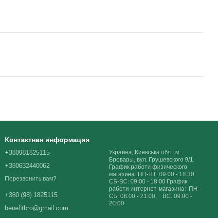
Контактная информация
+380981825115
Украина, Киевська обл., м.
Бровары, вул. Грушевского 9/1,
+380632440062
График работи физического
магазина: ПН-ПТ: 09:00 - 18:30;
Перезвонить вам?
СБ-ВС: 09:00 - 18:00 График
работи интернет-магазина: ПН-
+380 (98) 1825115
СБ: 08:00 - 21:00; ВС: 09:00 -
20:00
benefitbro@gmail.com