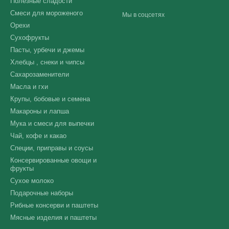
Полезные сладости
Смеси для мороженого
Мы в соцсетях
Орехи
Сухофрукты
Пасты, урбечи и джемы
Хлебцы , снеки и чипсы
Сахарозаменители
Масла и гхи
Крупы, бобовые и семена
Макароны и лапша
Мука и смеси для выпечки
Чай, кофе и какао
Специи, приправы и соусы
Консервированные овощи и
фрукты
Сухое молоко
Подарочные наборы
Рибные консерви и паштеты
Мясные изделия и паштеты