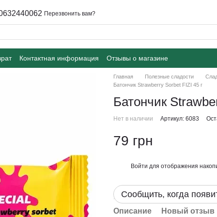
0632440062
Перезвонить вам?
врат
Контактная информация
Отзывы о магазине
Главная
Полезные сладости
Слад
Батончик Strawberry Sorbet FIZI 45 г
Батончик Strawberr
Нет в наличии
Артикул: 6083
Ост
79 грн
Войти
для отображения накопи
%
Сообщить, когда появи
Описание
Новый отзыв 