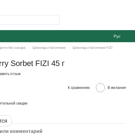
Рус
ости без сахара
Шоколад и батончики
Шоколад и батончики FIZI
y Sorbet FIZI 45 г
авить отзыв
К сравнению
В желания
тельной скидки
тся
или комментарий