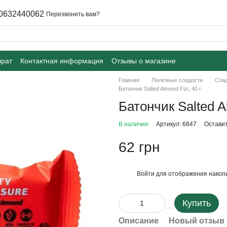
0632440062
Перезвонить вам?
врат
Контактная информация
Отзывы о магазине
Главная
Полезные сладости
Слад
Батончик Salted Almond Fizi, 40 г
Батончик Salted Al
В наличии
Артикул: 6847
Оставит
62 грн
Войти
для отображения накопи
%
Купить
Описание
Новый отзыв 