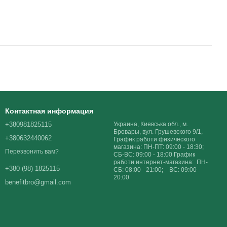
Контактная информация
+380981825115
Украина, Киевська обл., м.
Бровары, вул. Грушевского 9/1,
+380632440062
График работи физического
магазина: ПН-ПТ: 09:00 - 18:30;
Перезвонить вам?
СБ-ВС: 09:00 - 18:00 График
работи интернет-магазина: ПН-
+380 (98) 1825115
СБ: 08:00 - 21:00; ВС: 09:00 -
20:00
benefitbro@gmail.com