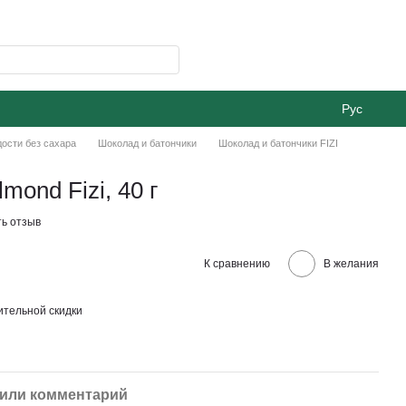
Рус
ости без сахара
Шоколад и батончики
Шоколад и батончики FIZI
mond Fizi, 40 г
ь отзыв
К сравнению
В желания
тельной скидки
или комментарий