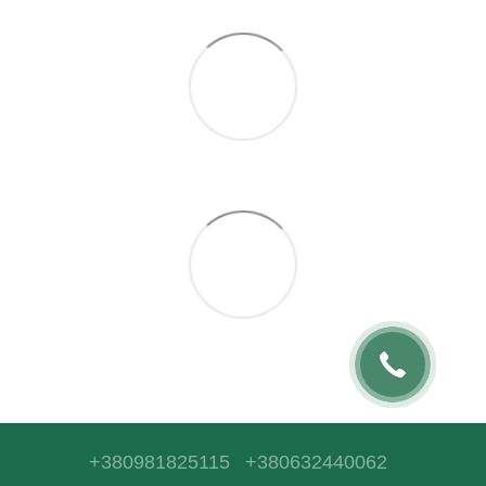
+380981825115
+380632440062