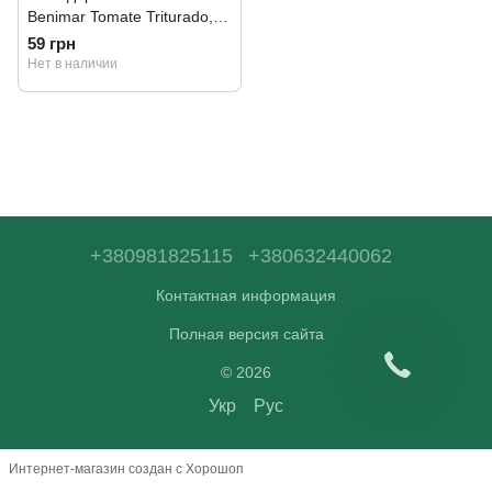
Benimar Tomate Triturado,
400 г
59 грн
Нет в наличии
+380981825115
+380632440062
Контактная информация
Полная версия сайта
© 2026
Укр
Рус
Интернет-магазин создан с Хорошоп