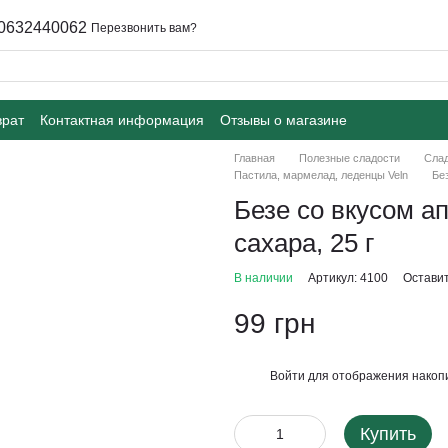
0632440062
Перезвонить вам?
врат
Контактная информация
Отзывы о магазине
Главная
Полезные сладости
Слад
Пастила, мармелад, леденцы Veln
Без
Безе со вкусом ап
сахара, 25 г
В наличии
Артикул: 4100
Оставит
99 грн
Войти
для отображения накопи
%
Купить