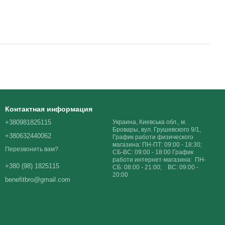
Контактная информация
+380981825115
Украина, Киевська обл., м.
Бровары, вул. Грушевского 9/1,
+380632440062
График работи физического
магазина: ПН-ПТ: 09:00 - 18:30;
Перезвонить вам?
СБ-ВС: 09:00 - 18:00 График
работи интернет-магазина: ПН-
+380 (98) 1825115
СБ: 08:00 - 21:00; ВС: 09:00 -
20:00
benefitbro@gmail.com