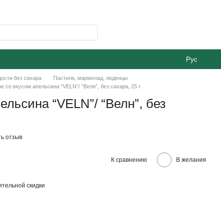
Рус
ости без сахара
Пастила, мармелад, леденцы
е со вкусом апельсина “VELN”/ “Велн”, без сахара, 25 г
ельсина “VELN”/ “Велн”, без
ь отзыв
К сравнению
В желания
тельной скидки