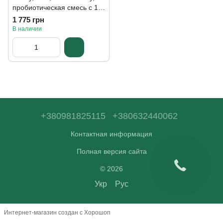
пробиотическая смесь с 11
штаммами, для детей,
1 775 грн
малина 59 мл
В наличии
+380981825115
+380632440062
Контактная информация
Полная версия сайта
© 2026
Укр
Рус
Интернет-магазин создан с Хорошоп