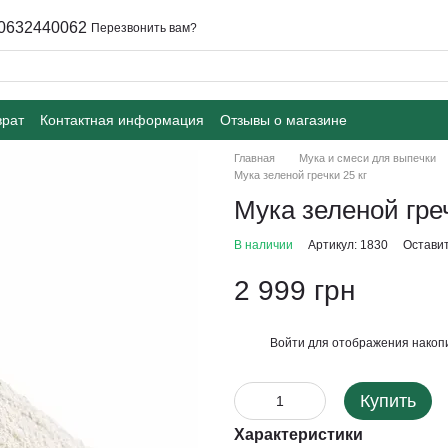
0632440062
Перезвонить вам?
врат
Контактная информация
Отзывы о магазине
Главная
Мука и смеси для выпечки
Мука зеленой гречки 25 кг
Мука зеленой греч
В наличии
Артикул: 1830
Оставит
2 999 грн
Войти
для отображения накопи
%
Купить
Характеристики