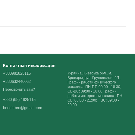
Контактная информация
+380981825115
Украина, Киевська обл., м.
Бровары, вул. Грушевского 9/1,
+380632440062
График работи физического
магазина: ПН-ПТ: 09:00 - 18:30;
Перезвонить вам?
СБ-ВС: 09:00 - 18:00 График
работи интернет-магазина: ПН-
+380 (98) 1825115
СБ: 08:00 - 21:00; ВС: 09:00 -
20:00
benefitbro@gmail.com