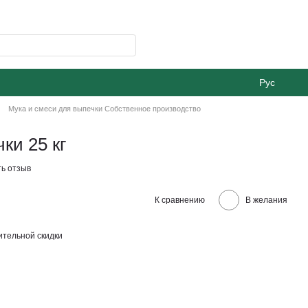
Рус
Мука и смеси для выпечки Собственное производство
ки 25 кг
ь отзыв
К сравнению
В желания
тельной скидки