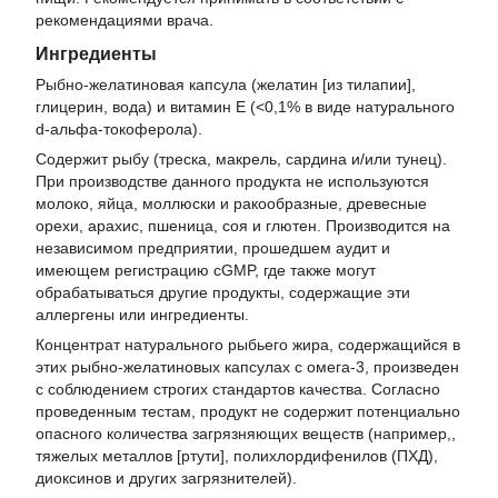
рекомендациями врача.
Ингредиенты
Рыбно-желатиновая капсула (желатин [из тилапии],
глицерин, вода) и витамин E (<0,1% в виде натурального
d-альфа-токоферола).
Содержит рыбу (треска, макрель, сардина и/или тунец).
При производстве данного продукта не используются
молоко, яйца, моллюски и ракообразные, древесные
орехи, арахис, пшеница, соя и глютен. Производится на
независимом предприятии, прошедшем аудит и
имеющем регистрацию cGMP, где также могут
обрабатываться другие продукты, содержащие эти
аллергены или ингредиенты.
Концентрат натурального рыбьего жира, содержащийся в
этих рыбно-желатиновых капсулах с омега-3, произведен
с соблюдением строгих стандартов качества. Согласно
проведенным тестам, продукт не содержит потенциально
опасного количества загрязняющих веществ (например,,
тяжелых металлов [ртути], полихлордифенилов (ПХД),
диоксинов и других загрязнителей).