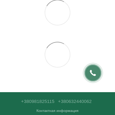
+380981825115
+380632440062
Контактная информация