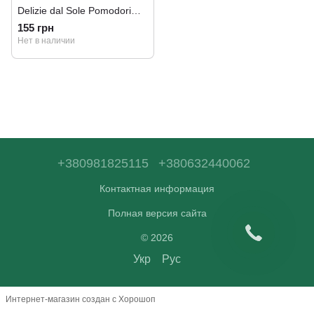
Delizie dal Sole Pomodori
Secchi 280г
155 грн
Нет в наличии
+380981825115
+380632440062
Контактная информация
Полная версия сайта
© 2026
Укр
Рус
Интернет-магазин создан с Хорошоп