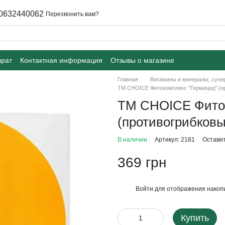
0632440062
Перезвонить вам?
врат
Контактная информация
Отзывы о магазине
Главная
Витамины и минералы, суп
ТМ CHOICE Фитокомплекс "Гермицид" (пр
ТМ CHOICE Фиток
(противогрибковы
В наличии
Артикул: 2181
Оставит
369 грн
Войти
для отображения накопи
%
Купить