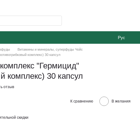
Рус
ерфуды
Витамины и минералы, суперфуды Чойс
отивогрибковый комплекс) 30 капсул
омплекс "Гермицид"
й комплекс) 30 капсул
ь отзыв
К сравнению
В желания
тельной скидки