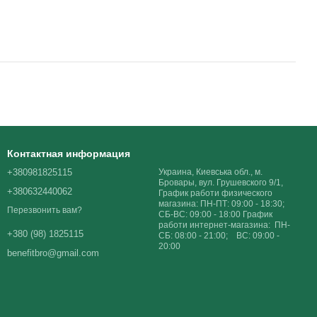
Контактная информация
+380981825115
Украина, Киевська обл., м.
Бровары, вул. Грушевского 9/1,
+380632440062
График работи физического
магазина: ПН-ПТ: 09:00 - 18:30;
Перезвонить вам?
СБ-ВС: 09:00 - 18:00 График
работи интернет-магазина: ПН-
+380 (98) 1825115
СБ: 08:00 - 21:00; ВС: 09:00 -
20:00
benefitbro@gmail.com