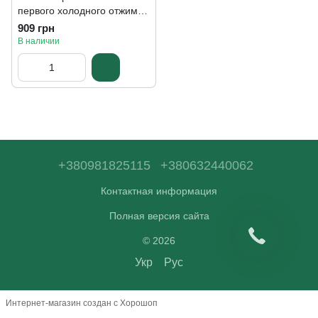
первого холодного отжима
500 мл
909 грн
В наличии
+380981825115
+380632440062
Контактная информация
Полная версия сайта
© 2026
Укр
Рус
Интернет-магазин создан с Хорошоп