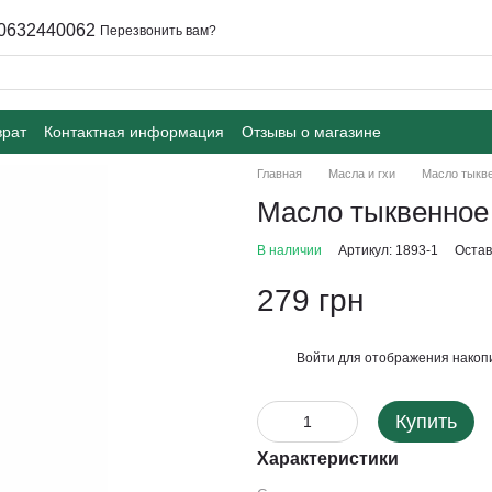
0632440062
Перезвонить вам?
врат
Контактная информация
Отзывы о магазине
Главная
Масла и гхи
Масло тыкве
Масло тыквенное 
В наличии
Артикул: 1893-1
Остав
279 грн
Войти
для отображения накопи
%
Купить
Характеристики