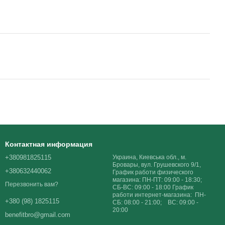
Контактная информация
+380981825115
Украина, Киевська обл., м.
Бровары, вул. Грушевского 9/1,
+380632440062
График работи физического
магазина: ПН-ПТ: 09:00 - 18:30;
Перезвонить вам?
СБ-ВС: 09:00 - 18:00 График
работи интернет-магазина: ПН-
+380 (98) 1825115
СБ: 08:00 - 21:00; ВС: 09:00 -
20:00
benefitbro@gmail.com