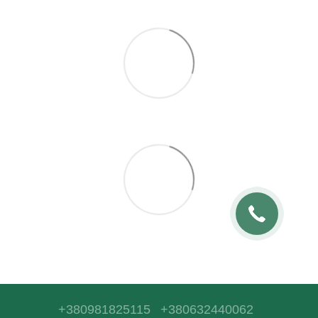
+380981825115
+380632440062