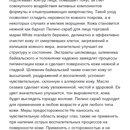
подтягивает контур лица, повышает тонус за счет
совокупного воздействия активных компонентов
формулы и отшелушивающих микрочастиц. Такой уход
позволяет сгладить неровности кожного покрова, а в
некоторых случаях и мелкие морщинки. Кожа становится
нежной как бархат. Пилинг-скраб для лица торговой
марки White mandarin бережно, деликатно и эффективно
очистит кожу от омертвевших клеток, загрязнений и
излишков кожного жира, значительно улучшит ее
структуру и состояние. Экстракты шелковицы, шлемника
байкальского и толокнянки надежно замедлят процессы
пигментации кожи и сделают поверхность кожи нежной и
гладкой. Шлемник байкальский также очистит кожу от
высыпаний, раздражений и воспалений, успокоит
чувствительную, склонную к аллергиям кожу. Масло
сезама сделает кожу увлажненной, чистой и здоровой. Ее
цвет значительно улучшится, тон выровняется, кожа
будет выглядеть гораздо моложе. Пилинг-скраб подходит
для применения в любом возрасте и для любого типа
кожи. Меры предосторожности Не наносить на
чувствительную область вокруг глаз, также не применять
при наличии острых воспалительных процессов на
поверхности кожи. Применять с осторожностью и не