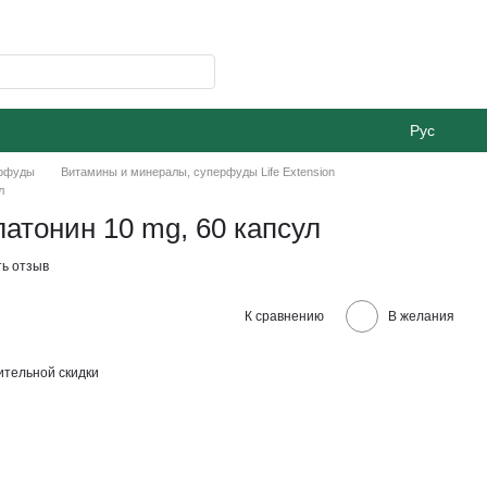
Рус
ерфуды
Витамины и минералы, суперфуды Life Extension
л
елатонин 10 mg, 60 капсул
ь отзыв
К сравнению
В желания
тельной скидки