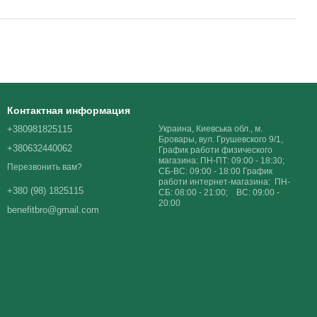
Контактная информация
+380981825115
Украина, Киевська обл., м.
Бровары, вул. Грушевского 9/1,
+380632440062
График работи физического
магазина: ПН-ПТ: 09:00 - 18:30;
Перезвонить вам?
СБ-ВС: 09:00 - 18:00 График
работи интернет-магазина: ПН-
+380 (98) 1825115
СБ: 08:00 - 21:00; ВС: 09:00 -
20:00
benefitbro@gmail.com