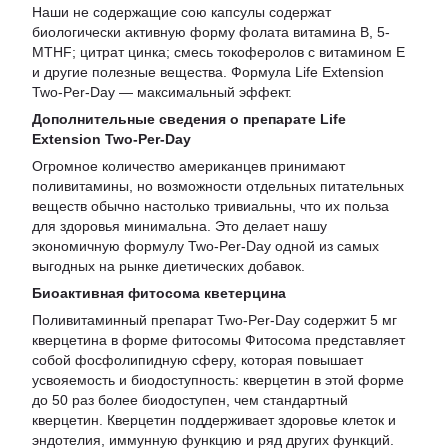
Наши не содержащие сою капсулы содержат
биологически активную форму фолата витамина B, 5-
MTHF; цитрат цинка; смесь токоферолов с витамином Е
и другие полезные вещества. Формула Life Extension
Two-Per-Day — максимальный эффект.
Дополнительные сведения о препарате Life
Extension
Two-Per-Day
Огромное количество американцев принимают
поливитамины, но возможности отдельных питательных
веществ обычно настолько тривиальны, что их польза
для здоровья минимальна. Это делает нашу
экономичную формулу Two-Per-Day одной из самых
выгодных на рынке диетических добавок.
Биоактивная фитосома кветерцина
Поливитаминный препарат Two-Per-Day содержит 5 мг
кверцетина в форме фитосомы Фитосома представляет
собой фосфолипидную сферу, которая повышает
усвояемость и биодоступность: кверцетин в этой форме
до 50 раз более биодоступен, чем стандартный
кверцетин. Кверцетин поддерживает здоровье клеток и
эндотелия, иммунную функцию и ряд других функций.