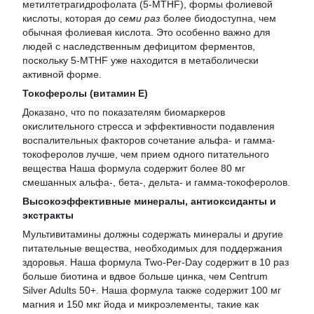
метилтетрагидрофолата (5-MTHF), формы фолиевой
кислоты, которая до
семи раз
более биодоступнa, чем
обычная фолиевая кислота. Это особенно важно для
людей с наследственным дефицитом ферментов,
поскольку 5-MTHF уже находится в метаболически
активной форме.
Токоферолы (витамин Е)
Доказано, что по показателям биомаркеров
окислительного стресса и эффективности подавления
воспалительных факторов сочетание альфа- и гамма-
токоферолов лучше, чем прием одного питательного
вещества Наша формула содержит более 80 мг
смешанных альфа-, бета-, дельта- и гамма-токоферолов.
Высокоэффективные минералы, антиоксиданты и
экстракты
Мультивитамины должны содержать минералы и другие
питательные вещества, необходимых для поддержания
здоровья. Наша формула Two-Per-Day содержит в 10 раз
больше биотина и вдвое больше цинка, чем Centrum
Silver Adults 50+. Наша формула также содержит 100 мг
магния и 150 мкг йода и микроэлементы, такие как