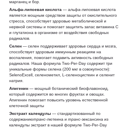
марганец и бор.
Альфа-липоевая кислота
— альфа-липоевая кислота
является мощным средством защиты от окислительного
стресса, способствует здоровью метаболической и
нервной системы и помогает защитить запас витамина С
и глутатиона в организме от воздействия свободных
радикалов.
Селен
— селен поддерживает здоровье сердца и мозга,
способствует здоровым иммунным реакциям на
воспаления, помогает подавить активность свободных
радикалов. Наша формула Two-Per-Day содержит три
уникальные формы селена (200 мкг в совокупности):
SelenoExcell, селенометил, L-селеноцистеин и селенит
натрия.
Апигенин
— мощный ботанический биофлавоноид,
который содержится во многих фруктах и овощах.
Апигенин помогает повысить уровень естественной
клеточной защиты
Экстракт календулы
— стандартизованный по
содержанию
транс
-лютеина и
транс
-зексансина из
календулы экстракт в нашей формуле Two-Per-Day