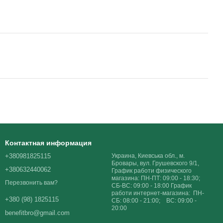
Контактная информация
+380981825115
Украина, Киевська обл., м.
Бровары, вул. Грушевского 9/1,
+380632440062
График работи физического
магазина: ПН-ПТ: 09:00 - 18:30;
Перезвонить вам?
СБ-ВС: 09:00 - 18:00 График
работи интернет-магазина: ПН-
+380 (98) 1825115
СБ: 08:00 - 21:00; ВС: 09:00 -
20:00
benefitbro@gmail.com