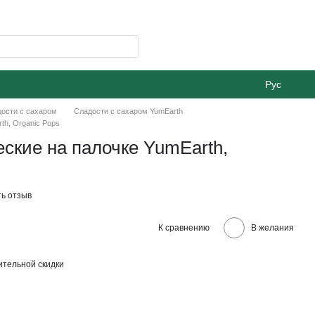
Рус
ости с сахаром
Сладости с сахаром YumEarth
th, Organic Pops
ские на палочке YumEarth,
ь отзыв
К сравнению
В желания
тельной скидки