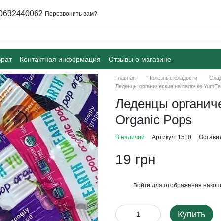
0632440062
Перезвонить вам?
врат
Контактная информация
Отзывы о магазине
Главная
Полезные сладости
Слад
Леденцы органические на палочке YumEar
Леденцы органиче
Organic Pops
В наличии
Артикул: 1510
Оставит
19 грн
Войти
для отображения накопи
%
Купить