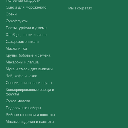
Полезные сладости
Смеси для мороженого
Мы в соцсетях
Орехи
Сухофрукты
Пасты, урбечи и джемы
Хлебцы , снеки и чипсы
Сахарозаменители
Масла и гхи
Крупы, бобовые и семена
Макароны и лапша
Мука и смеси для выпечки
Чай, кофе и какао
Специи, приправы и соусы
Консервированные овощи и
фрукты
Сухое молоко
Подарочные наборы
Рибные консерви и паштеты
Мясные изделия и паштеты