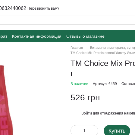
0632440062
Перезвонить вам?
врат
Контактная информация
Отзывы о магазине
Главная
Витамины и минералы, суп
ТМ Choice Mix Protein control Yummу Straw
ТМ Choice Mix Pro
г
В наличии
Артикул: 6459
Оставит
526 грн
Войти
для отображения накопи
%
Купить