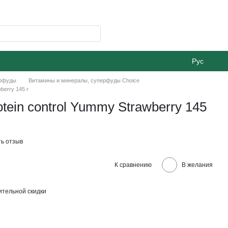
Рус
ерфуды
Витамины и минералы, суперфуды Choice
berry 145 г
tein control Yummу Strawberry 145
ь отзыв
К сравнению
В желания
тельной скидки