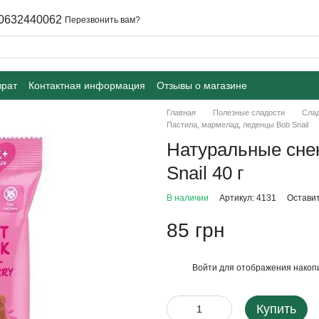
0632440062
Перезвонить вам?
врат
Контактная информация
Отзывы о магазине
Главная
Полезные сладости
Слад
Пастила, мармелад, леденцы Bob Snail
Натуральные сне
Snail 40 г
В наличии
Артикул: 4131
Оставит
85 грн
Войти
для отображения накопи
%
Купить