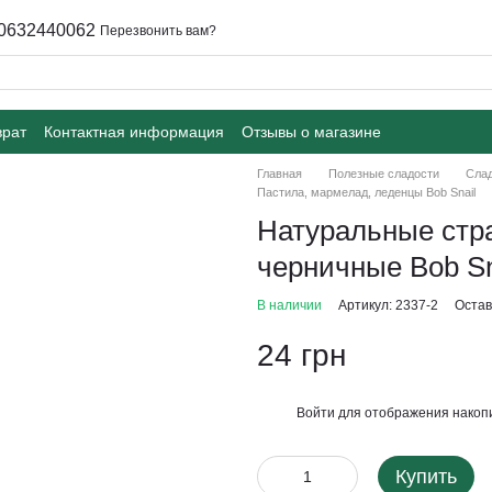
0632440062
Перезвонить вам?
врат
Контактная информация
Отзывы о магазине
Главная
Полезные сладости
Слад
Пастила, мармелад, леденцы Bob Snail
Натуральные стр
черничные Bob Sna
В наличии
Артикул: 2337-2
Остав
24 грн
Войти
для отображения накопи
%
Купить