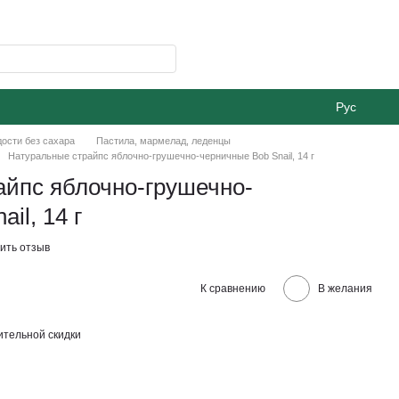
Рус
ости без сахара
Пастила, мармелад, леденцы
Натуральные страйпс яблочно-грушечно-черничные Bob Snail, 14 г
айпс яблочно-грушечно-
il, 14 г
ить отзыв
К сравнению
В желания
тельной скидки