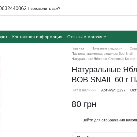
0632440062
Перезвонить вам?
врат
Контактная информация
Отзывы о магазине
Главная
Полезные сладости
Слад
Пастила, мармелад, леденцы Bob Snail
Натуральные Яблочно-Сливовые Конфеты
Натуральные Яб
BOB SNAIL 60 г П
Нет в наличии
Артикул: 2297
Ост
80 грн
Войти
для отображения накопи
%