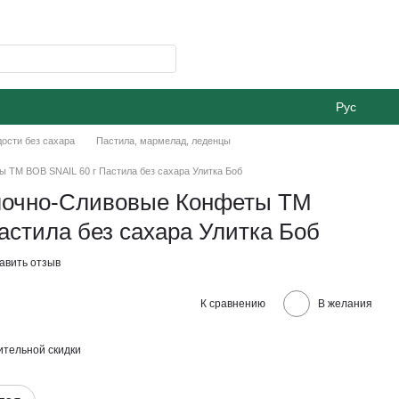
Рус
ости без сахара
Пастила, мармелад, леденцы
 ТМ BOB SNAIL 60 г Пастила без сахара Улитка Боб
лочно-Сливовые Конфеты ТМ
астила без сахара Улитка Боб
авить отзыв
К сравнению
В желания
тельной скидки