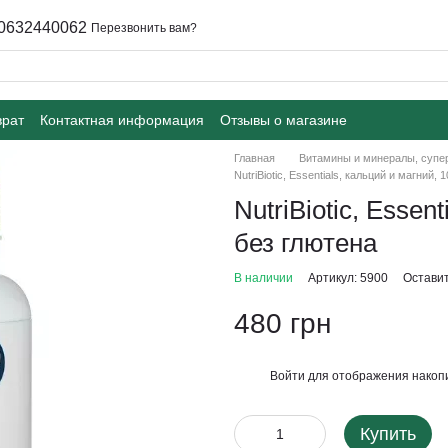
0632440062
Перезвонить вам?
врат
Контактная информация
Отзывы о магазине
Главная
Витамины и минералы, суп
NutriBiotic, Essentials, кальций и магний,
NutriBiotic, Essen
без глютена
В наличии
Артикул: 5900
Оставит
480 грн
Войти
для отображения накопи
%
Купить