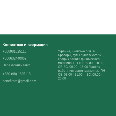
Контактная информация
+380981825115
Украина, Киевська обл., м.
Бровары, вул. Грушевского 9/1,
+380632440062
График работи физического
магазина: ПН-ПТ: 09:00 - 18:30;
Перезвонить вам?
СБ-ВС: 09:00 - 18:00 График
работи интернет-магазина: ПН-
+380 (98) 1825115
СБ: 08:00 - 21:00; ВС: 09:00 -
20:00
benefitbro@gmail.com