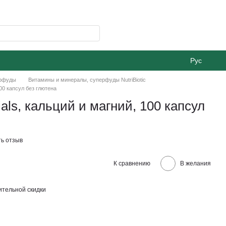
Рус
ерфуды
Витамины и минералы, суперфуды NutriBiotic
 100 капсул без глютена
tials, кальций и магний, 100 капсул
ь отзыв
К сравнению
В желания
тельной скидки