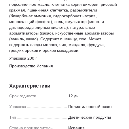
подсолнечное масло, клетчатка корня цикория, рисовый
крахмал, пшеничная клетчатка, разрыхлители
(бикарбонат аммония, гидрокарбонат натрия,
монокальций фосфат), соль, эмульгатор (моно- и
диглицериды жирные кислоты), натуральные
ароматизаторы (какао), искусственные ароматизаторы
(ваниль, какао). Содержит пшеницу, сою. Может
содержать следы молока, яиц, миндаля, фундука,
грецких орехов и орехов макадамии.
Упаковка 200 г
Производство Испания
Характеристики
Срок годности
12 дн
Упаковка
Полиэтиленовый пакет
Тип
Диетические продукты
Страна производитель
Испания