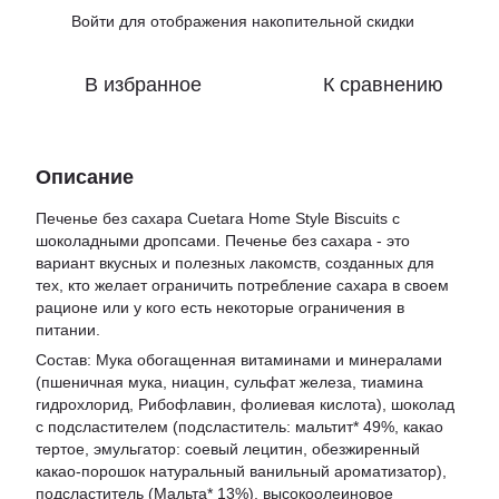
Войти
для отображения накопительной скидки
%
В избранное
К сравнению
Описание
Печенье без сахара Cuetara Home Style Biscuits с
шоколадными дропсами. Печенье без сахара - это
вариант вкусных и полезных лакомств, созданных для
тех, кто желает ограничить потребление сахара в своем
рационе или у кого есть некоторые ограничения в
питании.
Состав: Мука обогащенная витаминами и минералами
(пшеничная мука, ниацин, сульфат железа, тиамина
гидрохлорид, Рибофлавин, фолиевая кислота), шоколад
с подсластителем (подсластитель: мальтит* 49%, какао
тертое, эмульгатор: соевый лецитин, обезжиренный
какао-порошок натуральный ванильный ароматизатор),
подсластитель (Мальта* 13%), высокоолеиновое