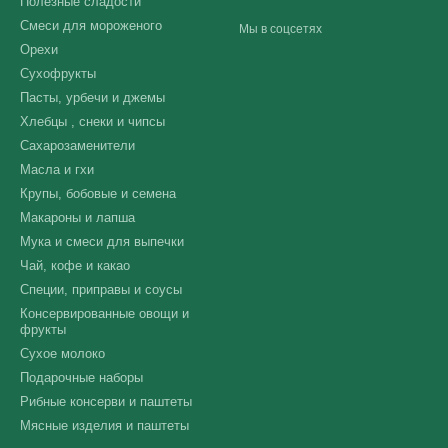
Полезные сладости
Смеси для мороженого
Мы в соцсетях
Орехи
Сухофрукты
Пасты, урбечи и джемы
Хлебцы , снеки и чипсы
Сахарозаменители
Масла и гхи
Крупы, бобовые и семена
Макароны и лапша
Мука и смеси для выпечки
Чай, кофе и какао
Специи, приправы и соусы
Консервированные овощи и
фрукты
Сухое молоко
Подарочные наборы
Рибные консерви и паштеты
Мясные изделия и паштеты