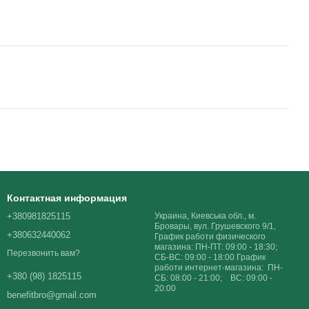
Контактная информация
+380981825115
Украина, Киевська обл., м.
Бровары, вул. Грушевского 9/1,
+380632440062
График работи физического
магазина: ПН-ПТ: 09:00 - 18:30;
Перезвонить вам?
СБ-ВС: 09:00 - 18:00 График
работи интернет-магазина: ПН-
+380 (98) 1825115
СБ: 08:00 - 21:00; ВС: 09:00 -
20:00
benefitbro@gmail.com