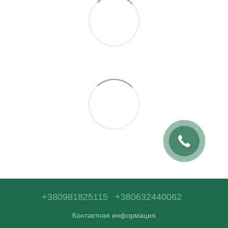
+380981825115
+380632440062
Контактная информация