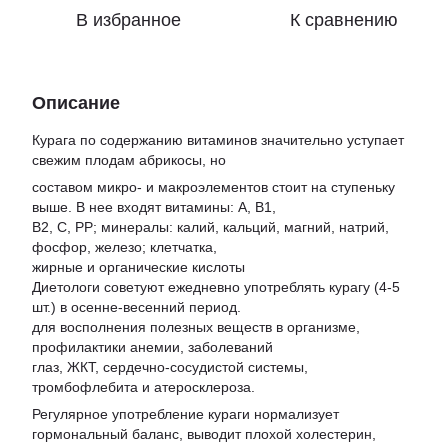
В избранное
К сравнению
Описание
Курага по содержанию витаминов значительно уступает
свежим плодам абрикосы, но
составом микро- и макроэлементов стоит на ступеньку
выше. В нее входят витамины: А, В1,
В2, С, РР; минералы: калий, кальций, магний, натрий,
фосфор, железо; клетчатка,
жирные и органические кислоты
Диетологи советуют ежедневно употреблять курагу (4-5
шт.) в осенне-весенний период.
для восполнения полезных веществ в организме,
профилактики анемии, заболеваний
глаз, ЖКТ, сердечно-сосудистой системы,
тромбофлебита и атеросклероза.
Регулярное употребление кураги нормализует
гормональный баланс, выводит плохой холестерин,