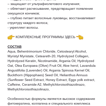
– защищает от ультрафиолетового излучения;
– облегчает расчесывание, предотвращает появление
секущихся кончиков;
– глубоко питает волосяные луковицы, восстанавливает
структуру каждого волоса;
- укрепляет волосы.
КОМПЛЕКСНЫЕ ПРОГРАММЫ ЗДЕСЬ
СОСТАВ
Aqua, Behentrimonium Chloride, Cetostearyl Alcohol,
Myristyl Myristate, Ceteareth-20, Hydrolyzed Collagen,
Hydrolyzed Keratin, Nicotinamide, Argania Oil, Hydrolyzed
Oat, Olea Europaea (Olive) Fruit Oil, Aloe herol, Lavandula
Angustifolia (Lavender) Oil, Argania Spinosa Kernel Oil,
Buckthorn (Hippophaes) Seed Oil, Helianthus Annuus
(Sunflower Seed Extract, Honey Extract, Eggs yolk extract,
Caffeine, Ceramide A2, Methylchloroisothiazolinazo,
Methylchloroisothiazolinazo,
Особенностью формулы является высокое содержание
фитокератина, коллагена и специального комплекса