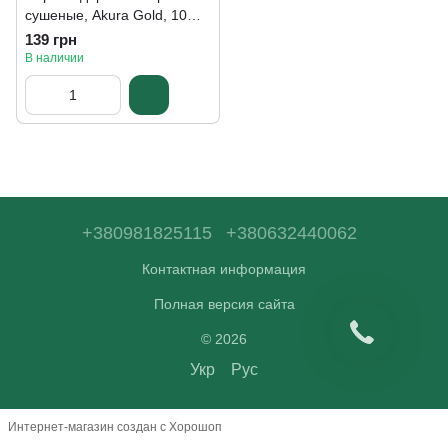
сушеные, Akura Gold, 10
листов, 28 г
139 грн
В наличии
+380981825115
+380632440062
Контактная информация
Полная версия сайта
© 2026
Укр
Рус
Интернет-магазин создан с Хорошоп