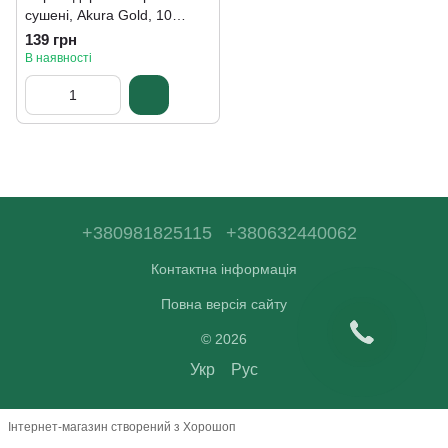
сушені, Akura Gold, 10
листів, 28 г
139 грн
В наявності
+380981825115
+380632440062
Контактна інформація
Повна версія сайту
© 2026
Укр
Рус
Інтернет-магазин створений з Хорошоп