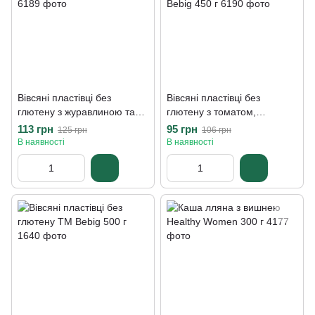
Вівсяні пластівці без
Вівсяні пластівці без
глютену з журавлиною та
глютену з томатом,
кокосом ТМ Bebig 450 г
базиліком та часником ТМ
113 грн
95 грн
125 грн
106 грн
Bebig 450 г
В наявності
В наявності