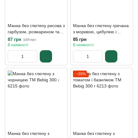
Манка без глютену рисова з
Манка без глютену гречана
гарбузом, розмарином та
з морквою, цибулею і
мускатним горіхом TM
кропом ТМ Bebig 300 г
87 грн
85 грн
109 грн
Bebig 300 г
В наявності
В наявності
−20%
Манка без глютену з
Манка без глютену з