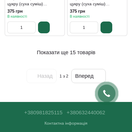
цукру (суха суміш)
цукру (суха суміш)
"Карамель" ТМ ЖуЖуля,
"Шоколад", ТМ ЖуЖуля,
375 грн
375 грн
180 г
180 г
В наявності
В наявності
Показати ще 15 товарів
Назад
Вперед
1
з 2
+380981825115
+380632440062
Контактна інформація