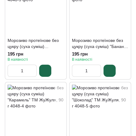
Морозиво протеїнове без
Морозиво протеїнове без
цукру (суха суміш)
цукру (суха суміш) "Банан"
"Чорниця" ТМ ЖуЖуля, 90 г
ТМ ЖуЖуля, 90 г
195 грн
195 грн
В наявності
В наявності