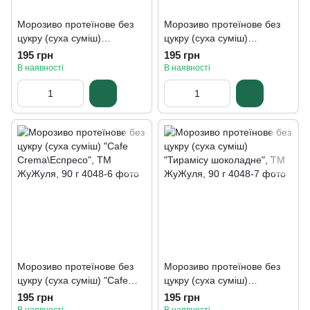
Морозиво протеїнове без
Морозиво протеїнове без
цукру (суха суміш)
цукру (суха суміш)
"Карамель" ТМ ЖуЖуля, 90
"Шоколад" ТМ ЖуЖуля, 90
195 грн
195 грн
г
г
В наявності
В наявності
Морозиво протеїнове без
Морозиво протеїнове без
цукру (суха суміш) "Cafe
цукру (суха суміш)
Crema\Еспресо", ТМ
"Тирамісу шоколадне", ТМ
195 грн
195 грн
ЖуЖуля, 90 г
ЖуЖуля, 90 г