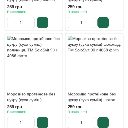
ТМ SoloSvit 90 г
карамель, ТМ SoloSvit 90 г
259 грн
259 грн
В наявності
В наявності
Морозиво протеїнове без
Морозиво протеїнове без
цукру (суха суміш)
цукру (суха суміш) шоколад,
полуниця, ТМ SoloSvit 90 г
ТМ SoloSvit 90 г
259 грн
259 грн
В наявності
В наявності