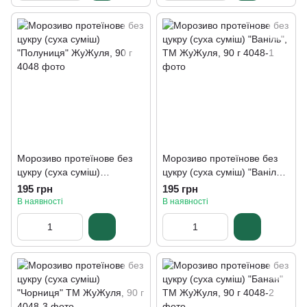
Морозиво протеїнове без
Морозиво протеїнове без
цукру (суха суміш)
цукру (суха суміш) "Ваніль",
"Полуниця" ЖуЖуля, 90 г
ТМ ЖуЖуля, 90 г
195 грн
195 грн
В наявності
В наявності