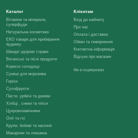
Каталог
Клієнтам
Вітаміни та мінерали,
Вхід до кабінету
суперфуди
Про нас
Натуральна косметика
Оплата і доставка
ЕКО товари для прибирання
Обмін та повернення
будинку
Контактна інформація
Швидкі здорові страви
Відгуки про магазин
Веганські та пісні продукти
Корисні солодощі
Ми в соцмережах
Суміші для морозива
Горіхи
Сухофрукти
Пасти, урбечі та джеми
Хлібці , снеки та чіпси
Цукровозамінники
Олії та гхі
Крупи, бобові та насіння
Макарони та локшина