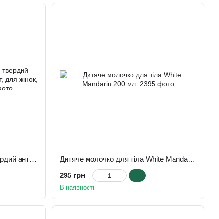
Arm & Hammer, UltraMax, твердий антиперспірантний дезодорант, для жінок, без запаху, 73 г
Дитяче молочко для тіла White Mandarin 200 мл.
295 грн
В наявності