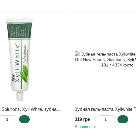
Now Foods, Solutions, Xyli White, зубна гель-паста, без фтору, Xyliwhite Toothpaste Gel освіжна м'ята, 181 г
319 грн
В наявності