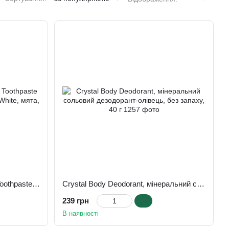
Зубная гель-паста Xyliwhite Toothpaste Gel Now Foods, Solutions, Xyli White, мята, 181 г
Crystal Body Deodorant, мінеральний сольовий дезодорант-олівець, без запаху, 40 г
239 грн
В наявності