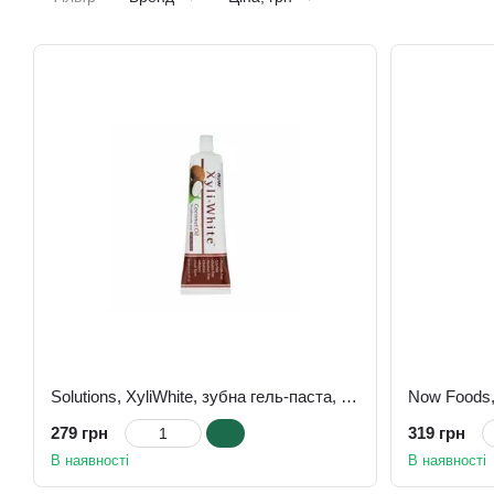
Solutions, XyliWhite, зубна гель-паста, з кокосовою олією, зі смаком м'яти, 181 г
279 грн
319 грн
В наявності
В наявності