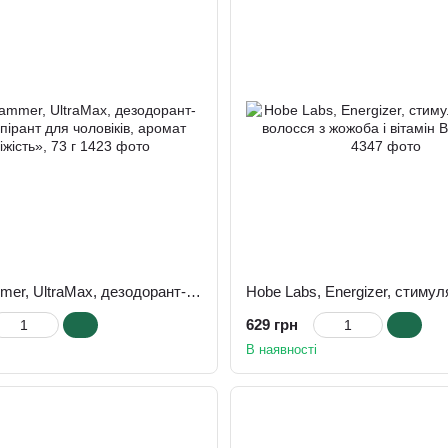
Arm & Hammer, UltraMax, дезодорант-антиперспірант для чоловіків, аромат «Свіжість», 73 г
629 грн
В наявності