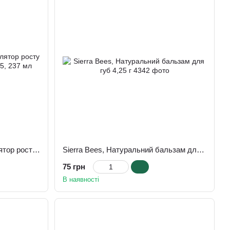
Hobe Labs, Energizer, стимулятор росту волосся з жожоба і вітамін B5, 237 мл
Sierra Bees, Натуральний бальзам для губ 4,25 г
75 грн
В наявності