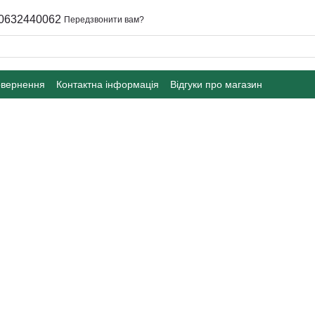
0632440062
Передзвонити вам?
овернення
Контактна інформація
Відгуки про магазин