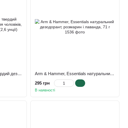
Arm & Hammer, UltraMax, твердий дезодорант-антиперспірант для чоловіків, аромат «Active Sport», 73 г (2,6 унції)
Arm & Hammer, Essentials натуральний дезодорант, розмарин і лаванда, 71 г
295 грн
В наявності