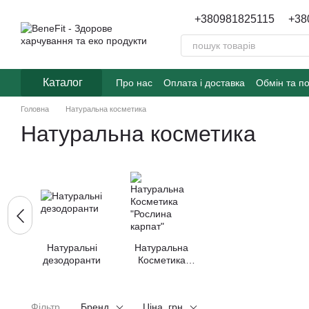
Перейти до основного контенту
+380981825115
+38
Каталог
Про нас
Оплата і доставка
Обмін та п
Головна
Натуральна косметика
Натуральна косметика
Натуральні
Натуральна
дезодоранти
Косметика
"Рослина
карпат"
Фільтр
Бренд
Ціна, грн