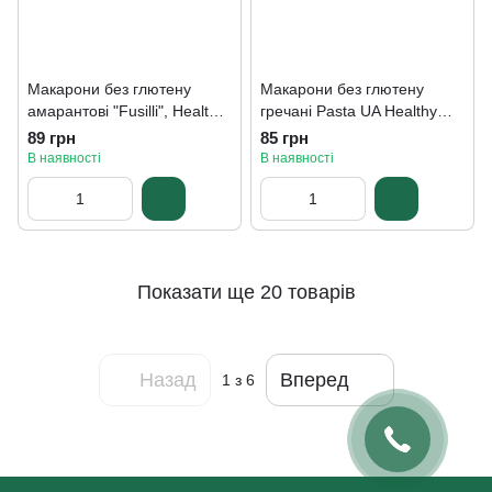
Макарони без глютену
Макарони без глютену
амарантові "Fusilli", Healthy
гречані Pasta UA Healthy
generation 350 г
Generation 300 г
89 грн
85 грн
В наявності
В наявності
Показати ще 20 товарів
Назад
Вперед
1
з 6