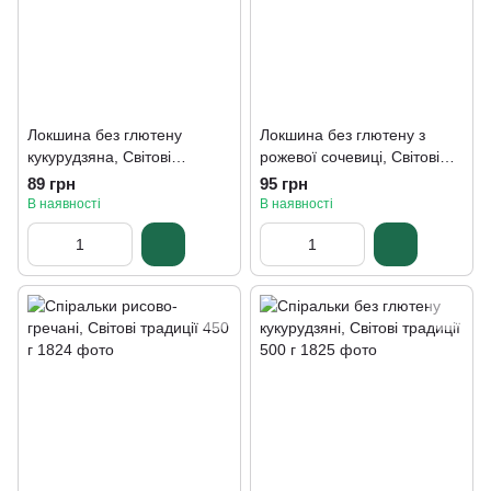
Локшина без глютену
Локшина без глютену з
кукурудзяна, Світові
рожевої сочевиці, Світові
традиції 300 г
традиції 300 г
89 грн
95 грн
В наявності
В наявності