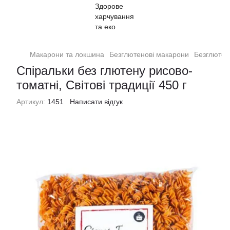
Макарони та локшина
Безглютенові макарони
Безглютено
Спіральки без глютену рисово-
томатні, Світові традиції 450 г
Артикул:
1451
Написати відгук