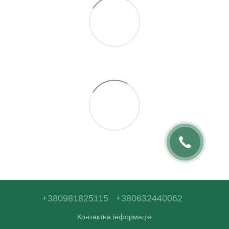
+380981825115
+380632440062
Контактна інформація