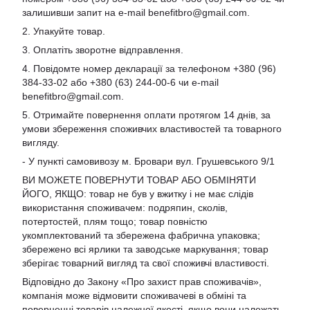
залишивши запит на e-mail
benefitbro@gmail.com
.
2. Упакуйте товар.
3. Оплатіть зворотне відправлення.
4. Повідомте номер декларації за телефоном +380 (96)
384-33-02 або +380 (63) 244-00-6 чи e-mail
benefitbro@gmail.com
.
5. Отримайте повернення оплати протягом 14 днів, за
умови збереження споживчих властивостей та товарного
вигляду.
- У пункті самовивозу м. Бровари вул. Грушевського 9/1
ВИ МОЖЕТЕ ПОВЕРНУТИ ТОВАР АБО ОБМІНЯТИ
ЙОГО, ЯКЩО: товар не був у вжитку і не має слідів
використання споживачем: подряпин, сколів,
потертостей, плям тощо; товар повністю
укомплектований та збережена фабрична упаковка;
збережено всі ярлики та заводське маркування; товар
зберігає товарний вигляд та свої споживчі властивості.
Відповідно до Закону «Про захист прав споживачів»,
компанія може відмовити споживачеві в обміні та
поверненні товарів належної якості, якщо вони належать