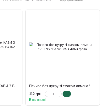
Печиво без цукру зі смаком КАВИ З ВЕРШКАМИ “VELN”/ “Велн”, 30 г
Печиво без цукру зі смаком лимона “VELN”/ “Велн”, 35 г
112 грн
В наявності