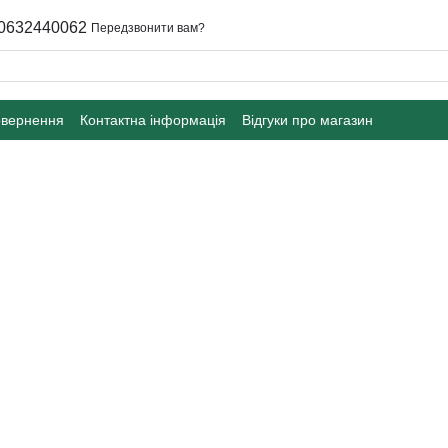
0632440062
Передзвонити вам?
овернення
Контактна інформація
Відгуки про магазин