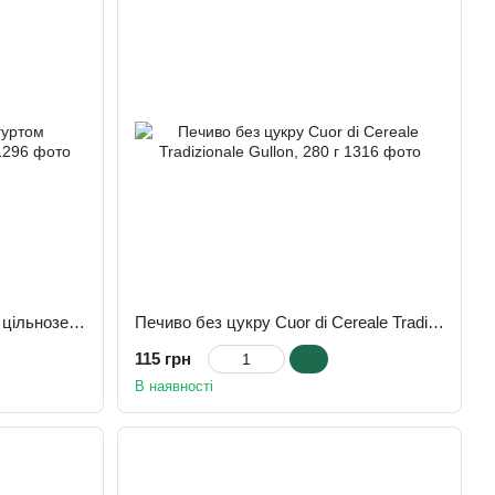
Печиво без цукру з йогуртом цільнозернове Gullon 220 г
Печиво без цукру Cuor di Cereale Tradizionale Gullon, 280 г
115 грн
В наявності