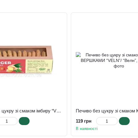
Печиво без цукру зі смаком імбиру “VELN”/ “Велн”, 35 г
119 грн
В наявності