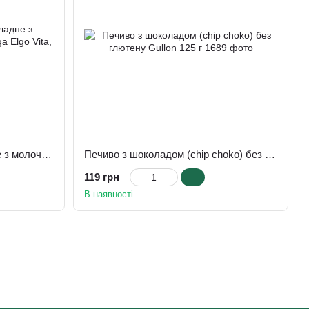
Печиво без цукру шоколадне з молочною начинкою, Elgorriaga Elgo Vita, 180 г
Печиво з шоколадом (chip choko) без глютену Gullon 125 г
119 грн
В наявності