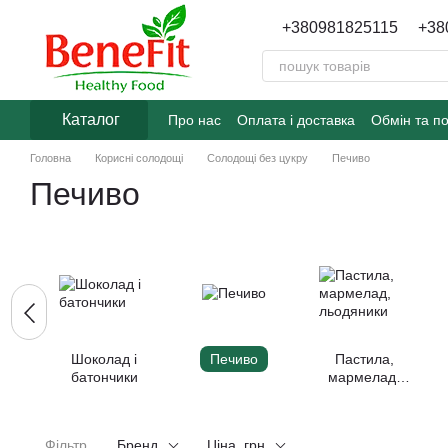
Перейти до основного контенту
+380981825115
+38
Каталог
Про нас
Оплата і доставка
Обмін та п
Головна
Корисні солодощі
Солодощі без цукру
Печиво
Печиво
Шоколад і
Печиво
Пастила,
батончики
мармелад,
льодяники
Фільтр
Бренд
Ціна, грн