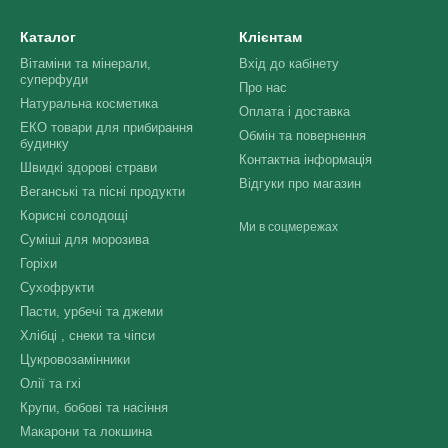
Каталог
Клієнтам
Вітаміни та мінерали,
Вхід до кабінету
суперфуди
Про нас
Натуральна косметика
Оплата і доставка
ЕКО товари для прибирання
Обмін та повернення
будинку
Контактна інформація
Швидкі здорові страви
Відгуки про магазин
Веганські та пісні продукти
Корисні солодощі
Ми в соцмережах
Суміші для морозива
Горіхи
Сухофрукти
Пасти, урбечі та джеми
Хлібці , снеки та чіпси
Цукровозамінники
Олії та гхі
Крупи, бобові та насіння
Макарони та локшина