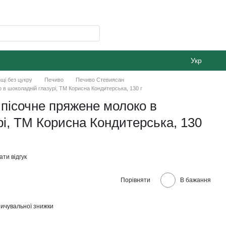
Укр
щі без цукру
Печиво
Печиво Стевиясан
 в шоколадній глазурі, ТМ Корисна Кондитерська, 130 г
 пісочне пряжене молоко в
рі, ТМ Корисна Кондитерська, 130
ти відгук
Порівняти
В бажання
ичувальної знижки