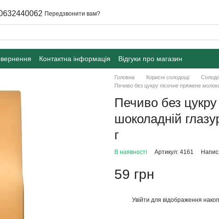
0632440062
Передзвонити вам?
овернення
Контактна інформація
Відгуки про магазин
Головна
Корисні солодощі
Солодо
Печиво без цукру пісочне пряжене молоко
Печиво без цукру
шоколадній глазу
г
В наявності
Артикул: 4161
Написа
59 грн
Увійти
для відображення накоп
%