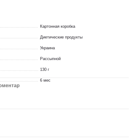
Картонная коробка
Диетические продукты
Украина
Рассыпной
130 г
6 мес
коментар