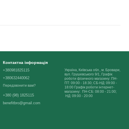
Контактна інформація
+380981825115
Україна, Київська обл., м. Бровари,
вул. Грушевського 9/1, Графік
+380632440062
роботи фізичного магазину: ПН-
ПТ: 09:00 - 18:30; СБ-НД: 09:00 -
Передзвонити вам?
18:00 Графік роботи інтернет-
магазину: ПН-СБ: 08:00 - 21:00;
+380 (98) 1825115
НД: 09:00 - 20:00
benefitbro@gmail.com