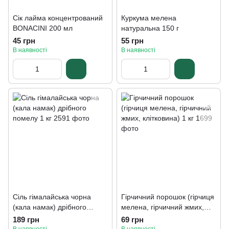
Сік лайма концентрований
Куркума мелена
BONACINI 200 мл
натуральна 150 г
45 грн
55 грн
В наявності
В наявності
Сіль гімалайська чорна
Гірчичний порошок (гірчиця
(кала намак) дрібного
мелена, гірчичний жмих,
помелу 1 кг
клітковина) 1 кг
189 грн
69 грн