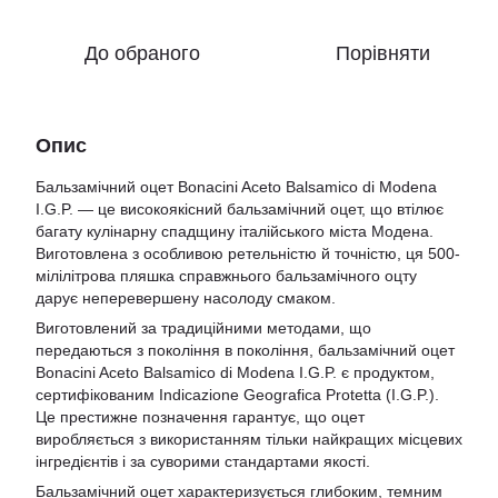
До обраного
Порівняти
Опис
Бальзамічний оцет Bonacini Aceto Balsamico di Modena
I.G.P. — це високоякісний бальзамічний оцет, що втілює
багату кулінарну спадщину італійського міста Модена.
Виготовлена з особливою ретельністю й точністю, ця 500-
мілілітрова пляшка справжнього бальзамічного оцту
дарує неперевершену насолоду смаком.
Виготовлений за традиційними методами, що
передаються з покоління в покоління, бальзамічний оцет
Bonacini Aceto Balsamico di Modena I.G.P. є продуктом,
сертифікованим Indicazione Geografica Protetta (I.G.P.).
Це престижне позначення гарантує, що оцет
виробляється з використанням тільки найкращих місцевих
інгредієнтів і за суворими стандартами якості.
Бальзамічний оцет характеризується глибоким, темним