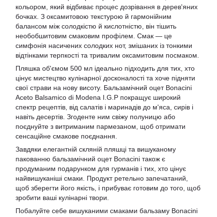
кольором, який відбиває процес дозрівання в дерев'яних
бочках. З оксамитовою текстурою й гармонійним
балансом між солодкістю й кислотністю, він тішить
необобшитовим смаковим профілем. Смак — це
симфонія насичених солодких нот, змішаних із тонкими
відтінками терпкості та тривалим оксамитовим посмаком.
Пляшка об'ємом 500 мл ідеально підходить для тих, хто
цінує мистецтво кулінарної досконалості та хоче підняти
свої страви на нову висоту. Бальзамічний оцет Bonacini
Aceto Balsamico di Modena I.G.P покращує широкий
спектр рецептів, від салатів і маринадів до м'яса, сирів і
навіть десертів. Згоденте ним свіжу полуницю або
поєднуйте з витриманим пармезаном, щоб отримати
сенсаційне смакове поєднання.
Завдяки елегантній скляній пляшці та вишуканому
пакованню бальзамічний оцет Bonacini також є
продуманим подарунком для гурманів і тих, хто цінує
найвишуканіші смаки. Продукт ретельно запечатаний,
щоб зберегти його якість, і прибуває готовим до того, щоб
зробити ваші кулінарні твори.
Побалуйте себе вишуканими смаками бальзаму Bonacini