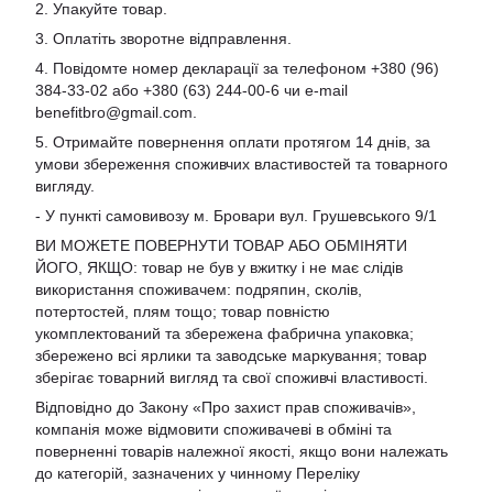
2. Упакуйте товар.
3. Оплатіть зворотне відправлення.
4. Повідомте номер декларації за телефоном +380 (96)
384-33-02 або +380 (63) 244-00-6 чи e-mail
benefitbro@gmail.com
.
5. Отримайте повернення оплати протягом 14 днів, за
умови збереження споживчих властивостей та товарного
вигляду.
- У пункті самовивозу м. Бровари вул. Грушевського 9/1
ВИ МОЖЕТЕ ПОВЕРНУТИ ТОВАР АБО ОБМІНЯТИ
ЙОГО, ЯКЩО: товар не був у вжитку і не має слідів
використання споживачем: подряпин, сколів,
потертостей, плям тощо; товар повністю
укомплектований та збережена фабрична упаковка;
збережено всі ярлики та заводське маркування; товар
зберігає товарний вигляд та свої споживчі властивості.
Відповідно до Закону «Про захист прав споживачів»,
компанія може відмовити споживачеві в обміні та
поверненні товарів належної якості, якщо вони належать
до категорій, зазначених у чинному Переліку