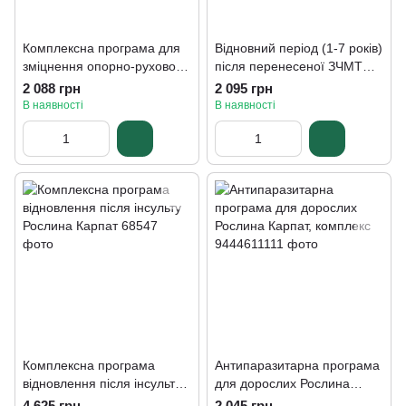
Комплексна програма для
Відновний період (1-7 років)
зміцнення опорно-рухового
після перенесеної ЗЧМТ
апарату Рослина Карпат
(Струс мозку) - комплексна
2 088 грн
2 095 грн
програма Рослина Карпат
В наявності
В наявності
Комплексна програма
Антипаразитарна програма
відновлення після інсульту
для дорослих Рослина
Рослина Карпат
Карпат, комплекс
4 625 грн
2 045 грн