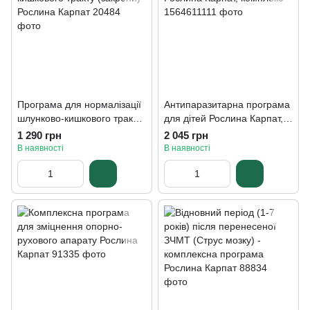
Програма для нормалізації
Антипаразитарна програма
шлунково-кишкового тракту
для дітей Рослина Карпат,
(закрепи) Рослина Карпат
комплекс
1 290 грн
2 045 грн
В наявності
В наявності