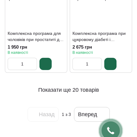
Комплексна програма для
Комплексна програма при
чоловіків при простатиті для
цукровому діабеті і
чоловічого здоровя,
попередженні його
1 950 грн
2 675 грн
Рослина Карпат
ускладнень, Рослина
В наявності
В наявності
Карпат
Показати ще 20 товарів
Назад
Вперед
1
з 3