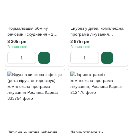
Нормалізація обміну
Енурез у дітей, комплексна
речовин і схуднення - 2
програма лікування
КУРС лікування Рослина
Рослина Карпат
3 305 грн
2 875 грн
Карпат
В наявності
В наявності
Вірусна кишкова інфекція
Ларинготрахеїт -