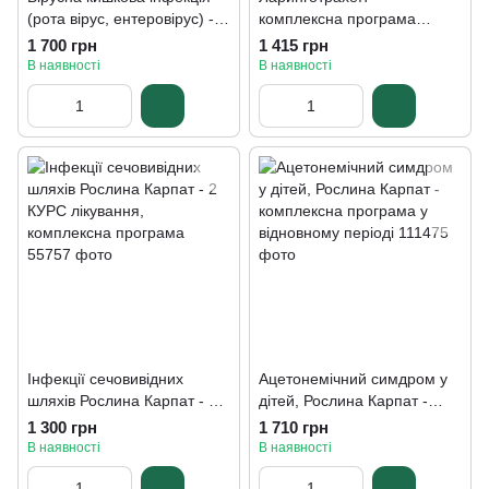
(рота вірус, ентеровірус) -
комплексна програма
комплексна програма
лікування, Рослина Карпат
1 700 грн
1 415 грн
лікування Рослина Карпат
В наявності
В наявності
Інфекції сечовивідних
Ацетонемічний симдром у
шляхів Рослина Карпат - 2
дітей, Рослина Карпат -
КУРС лікування,
комплексна програма у
1 300 грн
1 710 грн
комплексна програма
відновному періоді
В наявності
В наявності