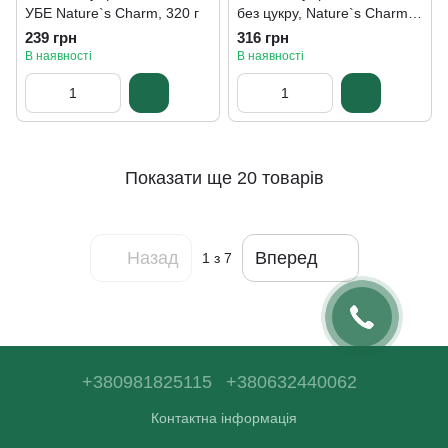
УБЕ Nature`s Charm, 320 г
без цукру, Nature`s Charm,
320 г
239 грн
316 грн
В наявності
В наявності
Показати ще 20 товарів
Назад
Вперед
1
з 7
+380981825115
+380632440062
Контактна інформація