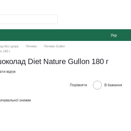
Укр
щі без цукру
Печиво
Печиво Gullon
n 180 г
околад Diet Nature Gullon 180 г
ти відгук
Порівняти
В бажання
ичувальної знижки