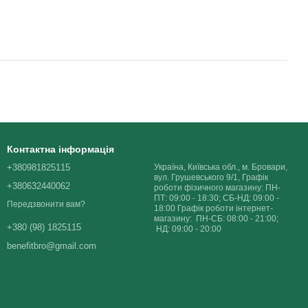
Контактна інформація
+380981825115
Україна, Київська обл., м. Бровари,
вул. Грушевського 9/1, Графік
+380632440062
роботи фізичного магазину: ПН-
ПТ: 09:00 - 18:30; СБ-НД: 09:00 -
Передзвонити вам?
18:00 Графік роботи інтернет-
магазину: ПН-СБ: 08:00 - 21:00;
+380 (98) 1825115
НД: 09:00 - 20:00
benefitbro@gmail.com