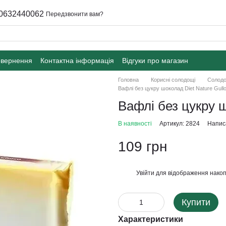
0632440062
Передзвонити вам?
овернення
Контактна інформація
Відгуки про магазин
Головна
Корисні солодощі
Солодо
Вафлі без цукру шоколад Diet Nature Gullo
Вафлі без цукру ш
В наявності
Артикул: 2824
Написа
109 грн
Увійти
для відображення накоп
%
Купити
Характеристики