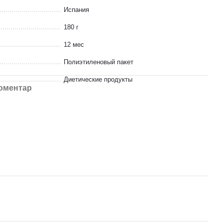
Испания
180 г
12 мес
Полиэтиленовый пакет
Диетические продукты
коментар