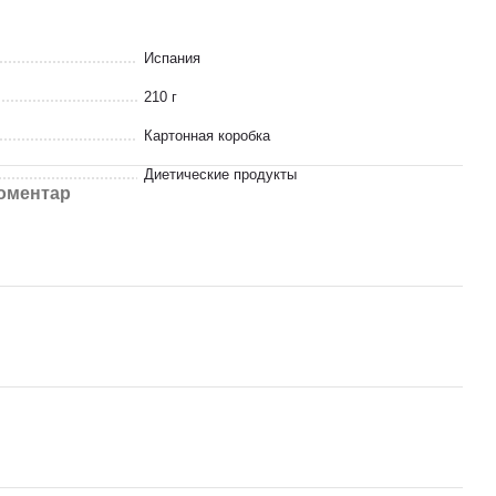
Испания
210 г
Картонная коробка
Диетические продукты
коментар