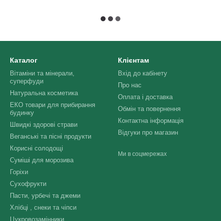
Каталог
Клієнтам
Вітаміни та мінерали,
Вхід до кабінету
суперфуди
Про нас
Натуральна косметика
Оплата і доставка
ЕКО товари для прибирання
Обмін та повернення
будинку
Контактна інформація
Швидкі здорові страви
Відгуки про магазин
Веганські та пісні продукти
Корисні солодощі
Ми в соцмережах
Суміші для морозива
Горіхи
Сухофрукти
Пасти, урбечі та джеми
Хлібці , снеки та чіпси
Цукровозамінники