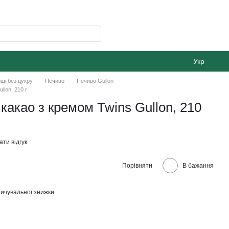
Укр
щі без цукру
Печиво
Печиво Gullon
llon, 210 г
какао з кремом Twins Gullon, 210
ти відгук
Порівняти
В бажання
ичувальної знижки