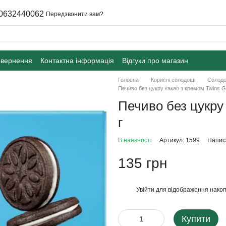
0632440062
Передзвонити вам?
овернення
Контактна інформація
Відгуки про магазин
Головна
Корисні солодощі
Солодо
Печиво без цукру какао з кремом Twins Gu
Печиво без цукру 
г
В наявності
Артикул: 1599
Написа
135 грн
Увійти
для відображення накоп
%
Купити