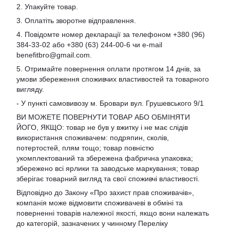
2. Упакуйте товар.
3. Оплатіть зворотне відправлення.
4. Повідомте номер декларації за телефоном +380 (96)
384-33-02 або +380 (63) 244-00-6 чи e-mail
benefitbro@gmail.com
.
5. Отримайте повернення оплати протягом 14 днів, за
умови збереження споживчих властивостей та товарного
вигляду.
- У пункті самовивозу м. Бровари вул. Грушевського 9/1
ВИ МОЖЕТЕ ПОВЕРНУТИ ТОВАР АБО ОБМІНЯТИ
ЙОГО, ЯКЩО: товар не був у вжитку і не має слідів
використання споживачем: подряпин, сколів,
потертостей, плям тощо; товар повністю
укомплектований та збережена фабрична упаковка;
збережено всі ярлики та заводське маркування; товар
зберігає товарний вигляд та свої споживчі властивості.
Відповідно до Закону «Про захист прав споживачів»,
компанія може відмовити споживачеві в обміні та
поверненні товарів належної якості, якщо вони належать
до категорій, зазначених у чинному Переліку