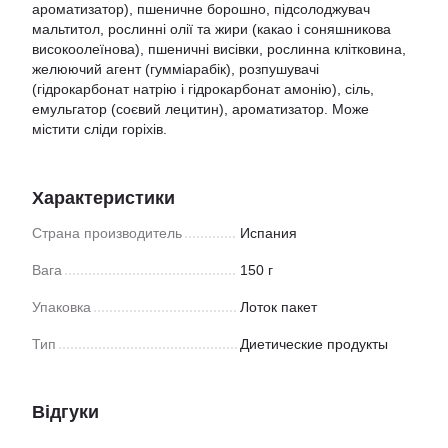
ароматизатор), пшеничне борошно, підсолоджувач
мальтитол, рослинні олії та жири (какао і соняшникова
високоолеїнова), пшеничні висівки, рослинна клітковина,
желюючий агент (гумміарабік), розпушувачі
(гідрокарбонат натрію і гідрокарбонат амонію), сіль,
емульгатор (соєвий лецитин), ароматизатор. Може
містити сліди горіхів.
Характеристики
Страна производитель
Испания
Вага
150 г
Упаковка
Лоток пакет
Тип
Диетические продукты
Відгуки