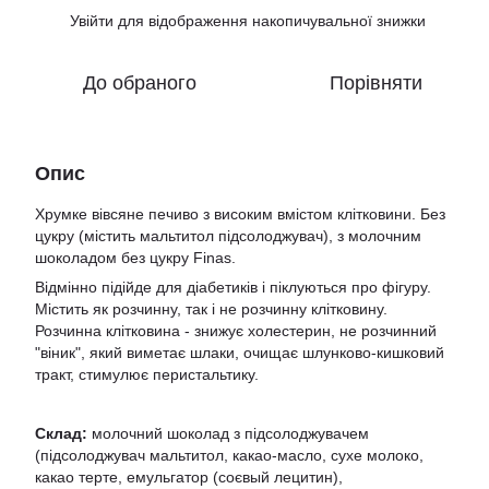
Увійти
для відображення накопичувальної знижки
%
До обраного
Порівняти
Опис
Хрумке вівсяне печиво з високим вмістом клітковини. Без
цукру (містить мальтитол підсолоджувач), з молочним
шоколадом без цукру Finas.
Відмінно підійде для діабетиків і піклуються про фігуру.
Містить як розчинну, так і не розчинну клітковину.
Розчинна клітковина - знижує холестерин, не розчинний
"віник", який виметає шлаки, очищає шлунково-кишковий
тракт, стимулює перистальтику.
Склад:
молочний шоколад з підсолоджувачем
(підсолоджувач мальтитол, какао-масло, сухе молоко,
какао терте, емульгатор (соєвый лецитин),