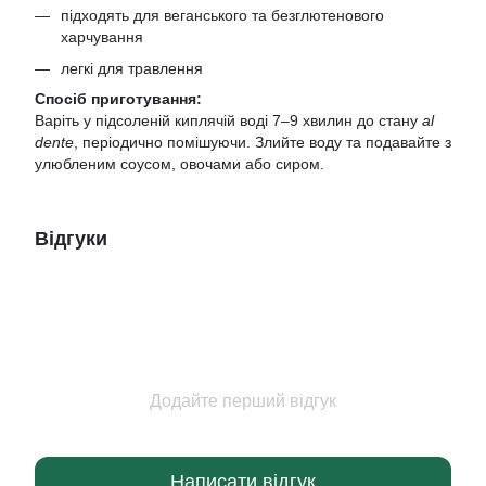
підходять для веганського та безглютенового
харчування
легкі для травлення
Спосіб приготування:
Варіть у підсоленій киплячій воді 7–9 хвилин до стану
al
dente
, періодично помішуючи. Злийте воду та подавайте з
улюбленим соусом, овочами або сиром.
Відгуки
Додайте перший відгук
Написати відгук