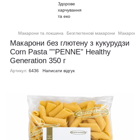
Макарони та локшина
Безглютенові макарони
Макарони б
Макарони без глютену з кукурудзи
Corn Pasta ""РENNE" Healthy
Generation 350 г
Артикул:
6436
Написати відгук